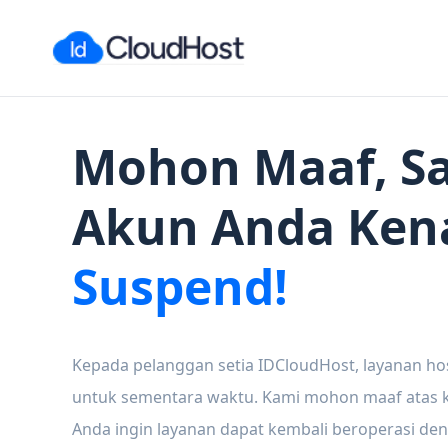
Mohon Maaf, Sa
Akun Anda Ken
Suspend!
Kepada pelanggan setia IDCloudHost, layanan ho
untuk sementara waktu. Kami mohon maaf atas ke
Anda ingin layanan dapat kembali beroperasi den