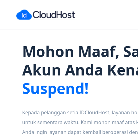
Mohon Maaf, Sa
Akun Anda Ken
Suspend!
Kepada pelanggan setia IDCloudHost, layanan ho
untuk sementara waktu. Kami mohon maaf atas ke
Anda ingin layanan dapat kembali beroperasi den