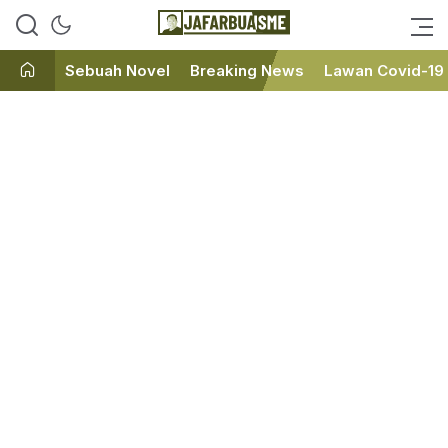
Ini bukan Media Online, Ini
JafarBua
Jafarbuaisme.com
Sebuah Novel
Breaking News
Lawan Covid-19