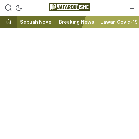
Ini bukan Media Online, Ini
JafarBua
Jafarbuaisme.com
Sebuah Novel
Breaking News
Lawan Covid-19