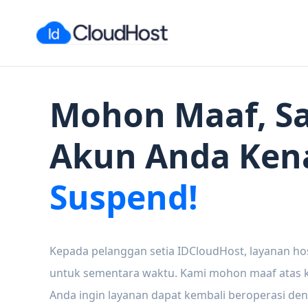
Mohon Maaf, Sa
Akun Anda Ken
Suspend!
Kepada pelanggan setia IDCloudHost, layanan ho
untuk sementara waktu. Kami mohon maaf atas ke
Anda ingin layanan dapat kembali beroperasi den