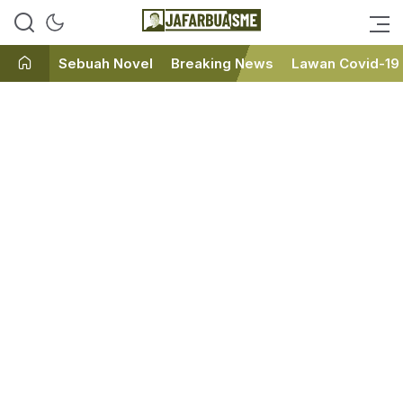
Ini bukan Media Online, Ini
JafarBua
Jafarbuaisme.com
Sebuah Novel
Breaking News
Lawan Covid-19