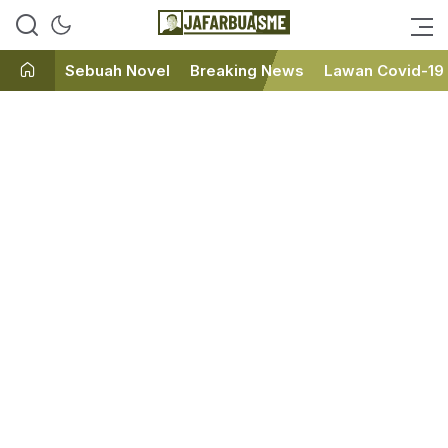
Ini bukan Media Online, Ini
JafarBua
Jafarbuaisme.com
Sebuah Novel
Breaking News
Lawan Covid-19