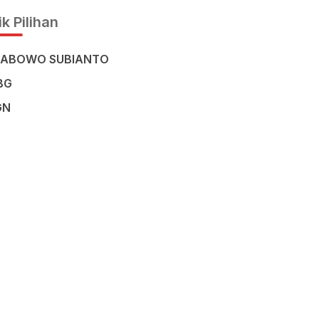
k Pilihan
RABOWO SUBIANTO
BG
GN