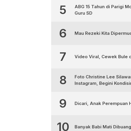
5
ABG 15 Tahun di Parigi M
Guru SD
6
Mau Rezeki Kita Dipermud
7
Video Viral, Cewek Bule d
8
Foto Christine Lee Silaw
Instagram, Begini Kondis
9
Dicari, Anak Perempuan H
10
Banyak Babi Mati Dibuan