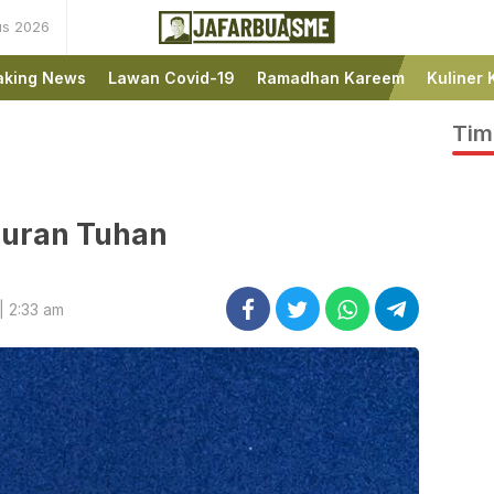
us 2026
Ini bukan Media Online,
JafarBua
Ini Jafarbuaisme.com
aking News
Lawan Covid-19
Ramadhan Kareem
Kuliner 
Tim
buran Tuhan
| 2:33 am