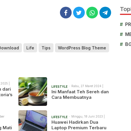
Topi
#
P
#
M
#
B
Download
Life
Tips
WordPress Blog Theme
 2025 |
Rabu, 27 Maret 2024 |
LIFESTYLE
 dari
4:46 am
Ini Manfaat Teh Sereh dan
oria’s
Cara Membuatnya
gsa’
ber
Minggu, 18 Juni 2023 |
LIFESTYLE
11:51 am
Huawei Hadirkan Dua
 Mati
Laptop Premium Terbaru