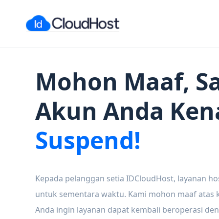
Mohon Maaf, Sa
Akun Anda Ken
Suspend!
Kepada pelanggan setia IDCloudHost, layanan ho
untuk sementara waktu. Kami mohon maaf atas ke
Anda ingin layanan dapat kembali beroperasi den