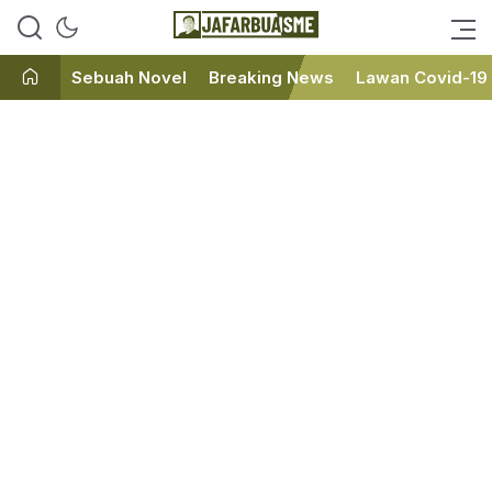
Ini bukan Media Online, Ini
JafarBua
Jafarbuaisme.com
Sebuah Novel
Breaking News
Lawan Covid-19