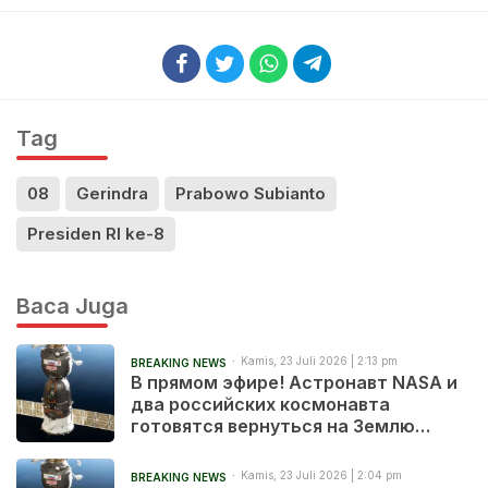
Tag
08
Gerindra
Prabowo Subianto
Presiden RI ke-8
Baca Juga
Kamis, 23 Juli 2026 | 2:13 pm
BREAKING NEWS
В прямом эфире! Астронавт NASA и
два российских космонавта
готовятся вернуться на Землю
после 241 дня в космосе
Kamis, 23 Juli 2026 | 2:04 pm
BREAKING NEWS