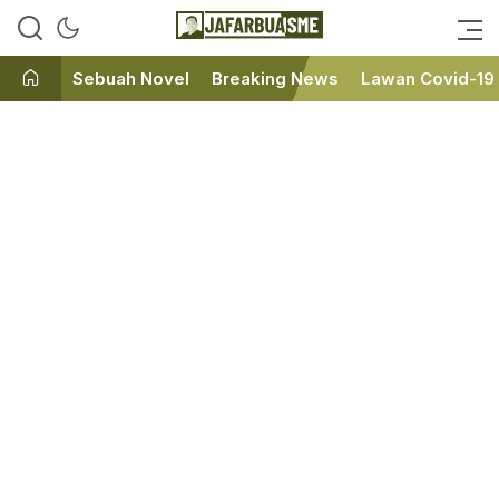
Ini bukan Media Online, Ini
JafarBua
Jafarbuaisme.com
Sebuah Novel
Breaking News
Lawan Covid-19