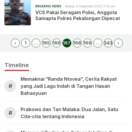
BREAKING NEWS
Selasa, 6 Desember 2022 | 1:59 pm
VCS Pakai Seragam Polisi, Anggota
Samapta Polres Pekalongan Dipecat
1
…
165
166
167
168
169
…
343
Timeline
Memaknai “Randa Ntovea”, Cerita Rakyat
#
yang Jadi Lagu Indah di Tangan Hasan
Bahasyuan
Prabowo dan Tan Malaka: Dua Jalan, Satu
#
Cita-cita tentang Indonesia