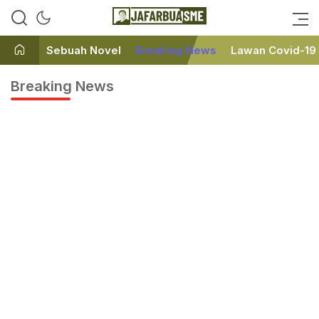
Ini bukan Media Online, Ini
JafarBua
Jafarbuaisme.com
Sebuah Novel
Breaking News
Lawan Covid-19
Breaking News