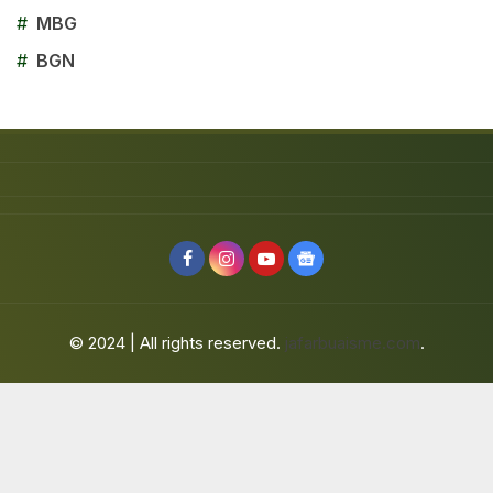
#
MBG
#
BGN
© 2024 | All rights reserved.
jafarbuaisme.com
.