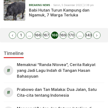
BREAKING NEWS
Senin, 5 Desember 2022 | 2:38 pm
Babi Hutan Turun Kampung dan
Ngamuk, 7 Warga Terluka
1
…
166
167
168
169
170
…
343
Timeline
Memaknai “Randa Ntovea”, Cerita Rakyat
#
yang Jadi Lagu Indah di Tangan Hasan
Bahasyuan
Prabowo dan Tan Malaka: Dua Jalan, Satu
#
Cita-cita tentang Indonesia