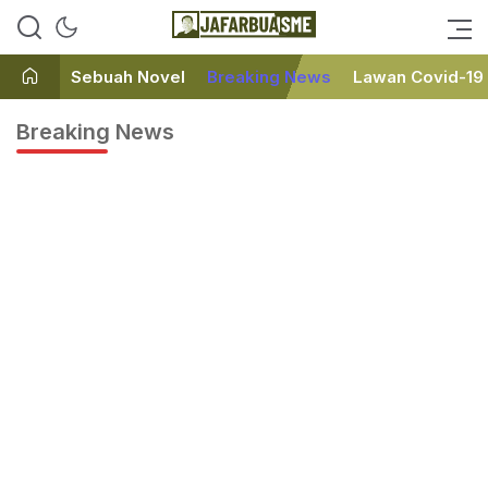
Ini bukan Media Online, Ini
JafarBua
Jafarbuaisme.com
Sebuah Novel
Breaking News
Lawan Covid-19
Breaking News