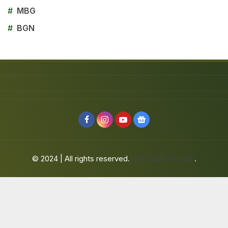
#
MBG
#
BGN
© 2024 | All rights reserved.
jafarbuaisme.com
.