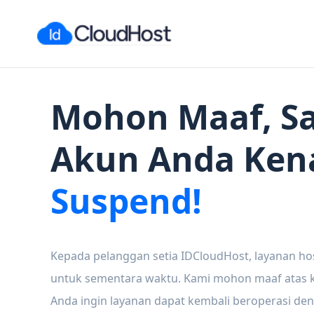
Mohon Maaf, Sa
Akun Anda Ken
Suspend!
Kepada pelanggan setia IDCloudHost, layanan ho
untuk sementara waktu. Kami mohon maaf atas ke
Anda ingin layanan dapat kembali beroperasi den