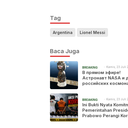
Tag
Argentina
Lionel Messi
Baca Juga
Kamis, 23 Juli 
BREAKING
2:13 pm
В прямом эфире!
NEWS
Астронавт NASA и 
российских космон
готовятся вернутьс
Землю после 241 дн
космосе
Kamis, 23 Juli 
BREAKING
1:53 am
Ini Bukti Nyata Komi
NEWS
Pemerintahan Presid
Prabowo Perangi Kor
15 Kepala Daerah Dir
KPK