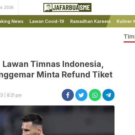
us 2026
Ini bukan Media Online,
JafarBua
Ini Jafarbuaisme.com
aking News
Lawan Covid-19
Ramadhan Kareem
Kuliner 
Tim
l Lawan Timnas Indonesia,
nggemar Minta Refund Tiket
3 | 8:21 pm