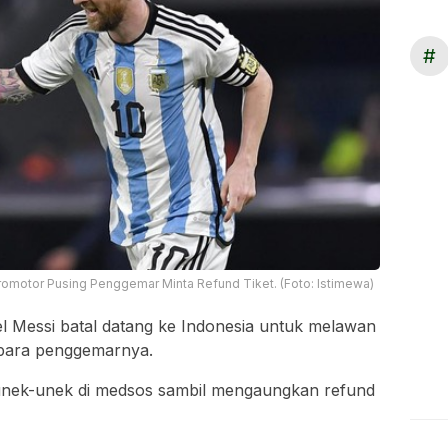
#
romotor Pusing Penggemar Minta Refund Tiket. (Foto: Istimewa)
el Messi batal datang ke Indonesia untuk melawan
para penggemarnya.
nek-unek di medsos sambil mengaungkan refund