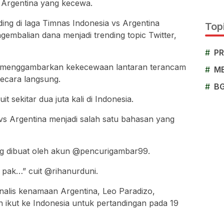
 Argentina yang kecewa.
ing di laga Timnas Indonesia vs Argentina
Topi
embalian dana menjadi trending topic Twitter,
#
P
an menggambarkan kekecewaan lantaran terancam
#
M
secara langsung.
#
B
 sekitar dua juta kali di Indonesia.
 vs Argentina menjadi salah satu bahasan yang
yang dibuat oleh akun @pencurigambar99.
 pak…” cuit @rihanurduni.
nalis kenamaan Argentina, Leo Paradizo,
ikut ke Indonesia untuk pertandingan pada 19