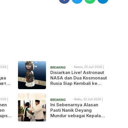
2026 |
Kamis, 23 Juli 2026 |
BREAKING
2:04 pm
Disiarkan Live! Astronaut
NEWS
два
NASA dan Dua Kosmonaut
авта
Rusia Siap Kembali ke
я на
Bumi Setelah 241 Hari di
я в
Luar Angkasa
2026 |
Rabu, 22 Juli 2026 |
BREAKING
9:30 am
tmen
Ini Sebenarnya Alasan
NEWS
en
Pasti Nanik Deyang
upsi,
Mundur sebagai Kepala
ingkus
BGN