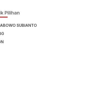
Civilisation in the Heart of
Sulawesi
k Pilihan
RABOWO SUBIANTO
BG
GN