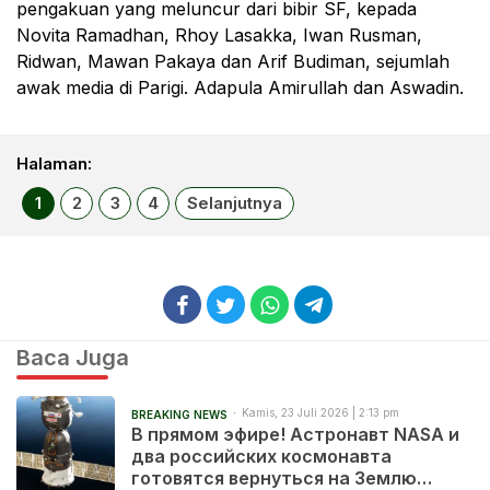
pengakuan yang meluncur dari bibir SF, kepada
Novita Ramadhan, Rhoy Lasakka, Iwan Rusman,
Ridwan, Mawan Pakaya dan Arif Budiman, sejumlah
awak media di Parigi. Adapula Amirullah dan Aswadin.
Halaman:
1
2
3
4
Selanjutnya
Baca Juga
Kamis, 23 Juli 2026 | 2:13 pm
BREAKING NEWS
В прямом эфире! Астронавт NASA и
два российских космонавта
готовятся вернуться на Землю