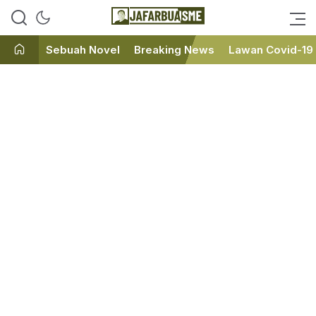
Ini bukan Media Online, Ini
JafarBua
Jafarbuaisme.com
Sebuah Novel
Breaking News
Lawan Covid-19