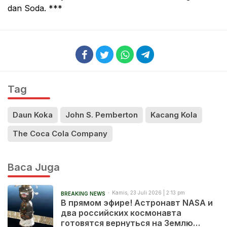
dan Soda. ***
Tag
Daun Koka
John S. Pemberton
Kacang Kola
The Coca Cola Company
Baca Juga
Kamis, 23 Juli 2026 | 2:13 pm
BREAKING NEWS
В прямом эфире! Астронавт NASA и
два российских космонавта
готовятся вернуться на Землю