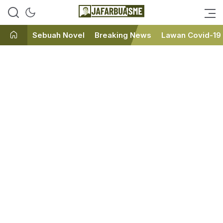
Ini bukan Media Online, Ini
JafarBua
Jafarbuaisme.com
Sebuah Novel
Breaking News
Lawan Covid-19