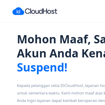
Mohon Maaf, Sa
Akun Anda Ken
Suspend!
Kepada pelanggan setia IDCloudHost, layanan ho
untuk sementara waktu. Kami mohon maaf atas ke
Anda ingin layanan dapat kembali beroperasi den