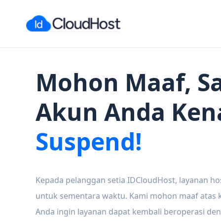
Mohon Maaf, Sa
Akun Anda Ken
Suspend!
Kepada pelanggan setia IDCloudHost, layanan ho
untuk sementara waktu. Kami mohon maaf atas ke
Anda ingin layanan dapat kembali beroperasi den