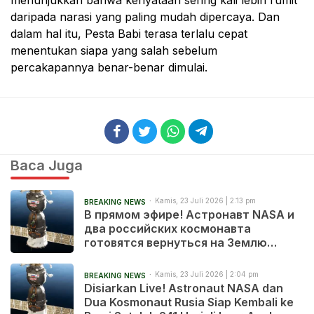
daripada narasi yang paling mudah dipercaya. Dan
dalam hal itu, Pesta Babi terasa terlalu cepat
menentukan siapa yang salah sebelum
percakapannya benar-benar dimulai.
Baca Juga
Kamis, 23 Juli 2026 | 2:13 pm
BREAKING NEWS
В прямом эфире! Астронавт NASA и
два российских космонавта
готовятся вернуться на Землю
после 241 дня в космосе
Kamis, 23 Juli 2026 | 2:04 pm
BREAKING NEWS
Disiarkan Live! Astronaut NASA dan
Dua Kosmonaut Rusia Siap Kembali ke