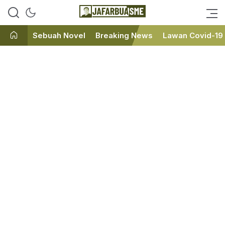
Ini bukan Media Online, Ini
JafarBua
Jafarbuaisme.com
Sebuah Novel
Breaking News
Lawan Covid-19