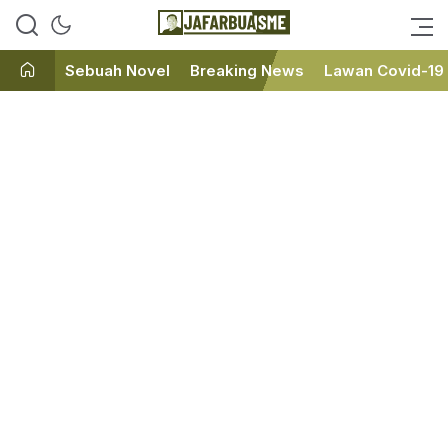
Ini bukan Media Online, Ini
JafarBua
Jafarbuaisme.com
Sebuah Novel
Breaking News
Lawan Covid-19