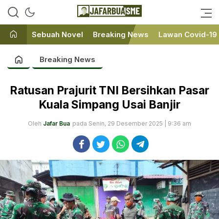
Ini bukan Media Online, Ini
JafarBua
Jafarbuaisme.com
Sebuah Novel
Breaking News
Lawan Covid-19
Breaking News
Ratusan Prajurit TNI Bersihkan Pasar
Kuala Simpang Usai Banjir
Oleh
Jafar Bua
pada Senin, 29 Desember 2025 | 9:36 am