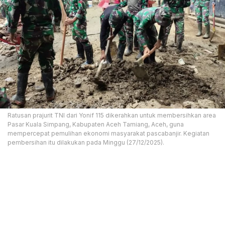
Ratusan prajurit TNI dari Yonif 115 dikerahkan untuk membersihkan area
Pasar Kuala Simpang, Kabupaten Aceh Tamiang, Aceh, guna
mempercepat pemulihan ekonomi masyarakat pascabanjir. Kegiatan
pembersihan itu dilakukan pada Minggu (27/12/2025).