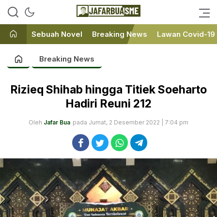
Ini bukan Media Online, Ini
JafarBua
Jafarbuaisme.com
Sebuah Novel
Breaking News
Lawan Covid-19
Breaking News
Rizieq Shihab hingga Titiek Soeharto
Hadiri Reuni 212
Oleh
Jafar Bua
pada Jumat, 2 Desember 2022 | 7:04 pm