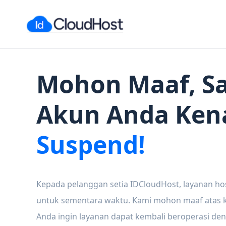
Mohon Maaf, Sa
Akun Anda Ken
Suspend!
Kepada pelanggan setia IDCloudHost, layanan ho
untuk sementara waktu. Kami mohon maaf atas ke
Anda ingin layanan dapat kembali beroperasi den