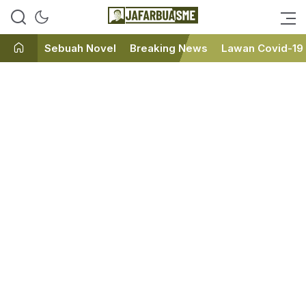
Ini bukan Media Online, Ini
JafarBua
Jafarbuaisme.com
Sebuah Novel
Breaking News
Lawan Covid-19