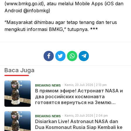
(www.bmkg.go.id), atau melalui Mobile Apps (iOS dan
Android @infobmkg)
“Masyarakat dihimbau agar tetap tenang dan terus
mengikuti informasi BMKG,” tutupnya. ***
Baca Juga
Kamis, 23 Juli 2026 | 2:13 pm
BREAKING NEWS
В прямом эфире! Астронавт NASA и
два российских космонавта
готовятся вернуться на Землю
после 241 дня в космосе
Kamis, 23 Juli 2026 | 2:04 pm
BREAKING NEWS
Disiarkan Live! Astronaut NASA dan
Dua Kosmonaut Rusia Siap Kembali ke