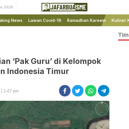
us 2026
Ini bukan Media Online,
JafarBua
Ini Jafarbuaisme.com
aking News
Lawan Covid-19
Ramadhan Kareem
Kuliner 
Tim
ian ‘Pak Guru’ di Kelompok
n Indonesia Timur
 | 2:47 pm