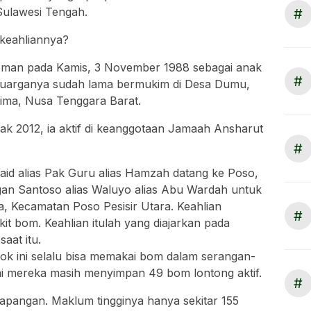
Sulawesi Tengah.
#
 keahliannya?
isman pada Kamis, 3 November 1988 sebagai anak
#
eluarganya sudah lama bermukim di Desa Dumu,
ma, Nusa Tenggara Barat.
ak 2012, ia aktif di keanggotaan Jamaah Ansharut
#
aid alias Pak Guru alias Hamzah datang ke Poso,
n Santoso alias Waluyo alias Abu Wardah untuk
a, Kecamatan Poso Pesisir Utara. Keahlian
#
t bom. Keahlian itulah yang diajarkan pada
aat itu.
ok ini selalu bisa memakai bom dalam serangan-
i mereka masih menyimpan 49 bom lontong aktif.
#
i lapangan. Maklum tingginya hanya sekitar 155