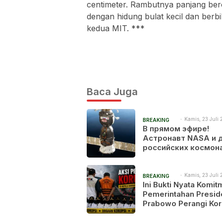
centimeter. Rambutnya panjang bero
dengan hidung bulat kecil dan berbi
kedua MIT. ***
Baca Juga
Kamis, 23 Juli 
BREAKING
2:13 pm
В прямом эфире!
NEWS
Астронавт NASA и 
российских космон
готовятся вернутьс
Землю после 241 дн
космосе
Kamis, 23 Juli 
BREAKING
1:53 am
Ini Bukti Nyata Komi
NEWS
Pemerintahan Presid
Prabowo Perangi Kor
15 Kepala Daerah Dir