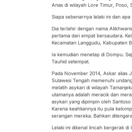
Anas di wilayah Lore Timur, Poso, 
Siapa sebenarnya lelaki ini dan apa
Dia terlahir dengan nama Alikhwar
pertama dari empat bersaudara. K
Kecamatan Langgudu, Kabupaten Bi
Ia kemudian menetap di Dompu. Sej
Tauhid setempat.
Pada November 2014, Askar alias J
Sulawesi Tengah memenuhi undanga
melatih asykari di wilayah Tamanjek
utamanya adalah meracik dan meraki
asykari yang dipimpin oleh Santoso s
Karena keahliannya itu pula kelomp
serangan mereka. Bahkan ditengara
Lelaki ini dikenal lincah bergerak d