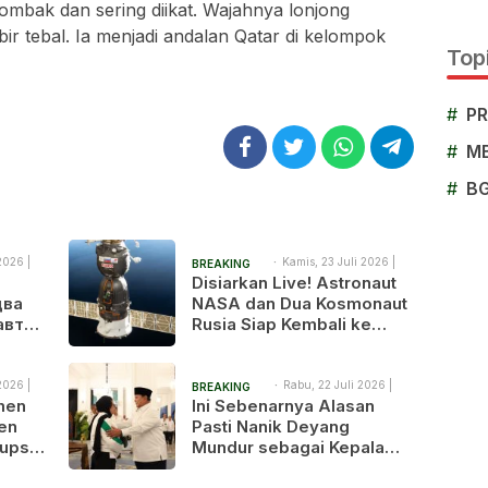
mbak dan sering diikat. Wajahnya lonjong
bir tebal. Ia menjadi andalan Qatar di kelompok
Topi
#
P
#
M
#
B
2026 |
Kamis, 23 Juli 2026 |
BREAKING
2:04 pm
Disiarkan Live! Astronaut
NEWS
два
NASA dan Dua Kosmonaut
авта
Rusia Siap Kembali ke
я на
Bumi Setelah 241 Hari di
я в
Luar Angkasa
2026 |
Rabu, 22 Juli 2026 |
BREAKING
9:30 am
tmen
Ini Sebenarnya Alasan
NEWS
en
Pasti Nanik Deyang
upsi,
Mundur sebagai Kepala
ingkus
BGN