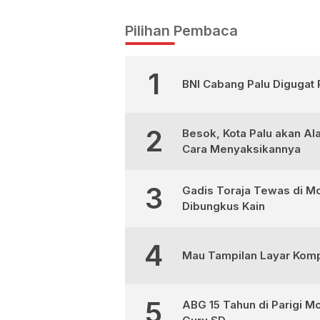
KPK
Pilihan Pembaca
1
BNI Cabang Palu Digugat 
2
Besok, Kota Palu akan Al
Cara Menyaksikannya
3
Gadis Toraja Tewas di Mo
Dibungkus Kain
4
Mau Tampilan Layar Kompu
5
ABG 15 Tahun di Parigi M