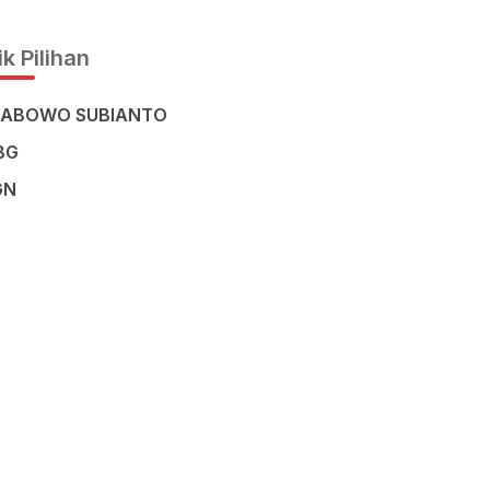
Civilisation in the Heart of
Sulawesi
k Pilihan
RABOWO SUBIANTO
BG
GN