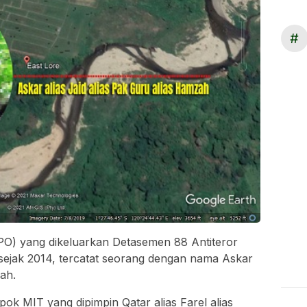
#
DPO) yang dikeluarkan Detasemen 88 Antiteror
sejak 2014, tercatat seorang dengan nama Askar
zah.
ok MIT yang dipimpin Qatar alias Farel alias