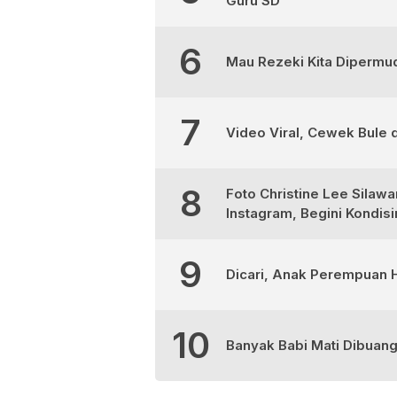
Guru SD
6
Mau Rezeki Kita Dipermud
7
Video Viral, Cewek Bule d
8
Foto Christine Lee Silaw
Instagram, Begini Kondis
9
Dicari, Anak Perempuan H
10
Banyak Babi Mati Dibuan