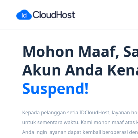
Mohon Maaf, Sa
Akun Anda Ken
Suspend!
Kepada pelanggan setia IDCloudHost, layanan ho
untuk sementara waktu. Kami mohon maaf atas ke
Anda ingin layanan dapat kembali beroperasi den