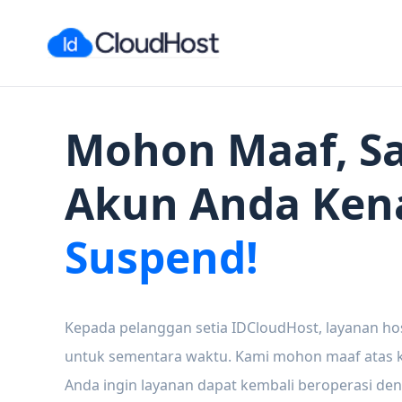
Mohon Maaf, Sa
Akun Anda Ken
Suspend!
Kepada pelanggan setia IDCloudHost, layanan ho
untuk sementara waktu. Kami mohon maaf atas ke
Anda ingin layanan dapat kembali beroperasi den