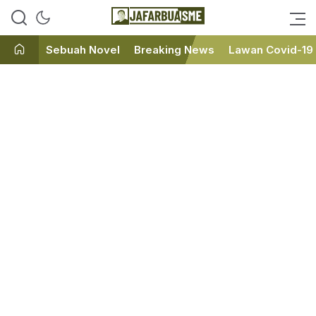
Ini bukan Media Online, Ini
JafarBua
Jafarbuaisme.com
Sebuah Novel
Breaking News
Lawan Covid-19