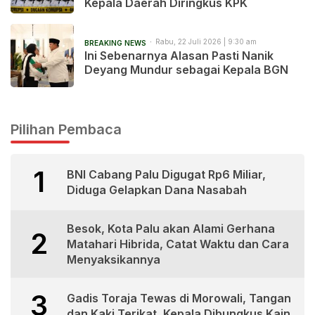
Kepala Daerah Diringkus KPK
Rabu, 22 Juli 2026 | 9:30 am
BREAKING NEWS
Ini Sebenarnya Alasan Pasti Nanik
Deyang Mundur sebagai Kepala BGN
Pilihan Pembaca
1
BNI Cabang Palu Digugat Rp6 Miliar,
Diduga Gelapkan Dana Nasabah
Besok, Kota Palu akan Alami Gerhana
2
Matahari Hibrida, Catat Waktu dan Cara
Menyaksikannya
3
Gadis Toraja Tewas di Morowali, Tangan
dan Kaki Terikat, Kepala Dibungkus Kain