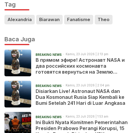
Tag
Alexandria
Biarawan
Fanatisme
Theo
Baca Juga
Kamis, 23 Juli 2026 | 2:13 pm
BREAKING NEWS
В прямом эфире! Астронавт NASA и
два российских космонавта
готовятся вернуться на Землю
после 241 дня в космосе
Kamis, 23 Juli 2026 | 2:04 pm
BREAKING NEWS
Disiarkan Live! Astronaut NASA dan
Dua Kosmonaut Rusia Siap Kembali ke
Bumi Setelah 241 Hari di Luar Angkasa
Kamis, 23 Juli 2026 | 1:53 am
BREAKING NEWS
Ini Bukti Nyata Komitmen Pemerintahan
Presiden Prabowo Perangi Korupsi, 15