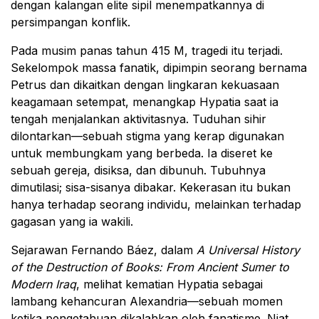
dengan kalangan elite sipil menempatkannya di
persimpangan konflik.
Pada musim panas tahun 415 M, tragedi itu terjadi.
Sekelompok massa fanatik, dipimpin seorang bernama
Petrus dan dikaitkan dengan lingkaran kekuasaan
keagamaan setempat, menangkap Hypatia saat ia
tengah menjalankan aktivitasnya. Tuduhan sihir
dilontarkan—sebuah stigma yang kerap digunakan
untuk membungkam yang berbeda. Ia diseret ke
sebuah gereja, disiksa, dan dibunuh. Tubuhnya
dimutilasi; sisa-sisanya dibakar. Kekerasan itu bukan
hanya terhadap seorang individu, melainkan terhadap
gagasan yang ia wakili.
Sejarawan Fernando Báez, dalam
A Universal History
of the Destruction of Books: From Ancient Sumer to
Modern Iraq
, melihat kematian Hypatia sebagai
lambang kehancuran Alexandria—sebuah momen
ketika pengetahuan dikalahkan oleh fanatisme. Niat