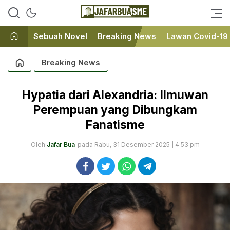
Ini bukan Media Online, Ini
JafarBua
Jafarbuaisme.com
Sebuah Novel
Breaking News
Lawan Covid-19
Breaking News
Hypatia dari Alexandria: Ilmuwan
Perempuan yang Dibungkam
Fanatisme
Oleh
Jafar Bua
pada Rabu, 31 Desember 2025 | 4:53 pm