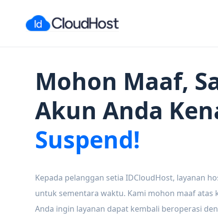
Mohon Maaf, Sa
Akun Anda Ken
Suspend!
Kepada pelanggan setia IDCloudHost, layanan ho
untuk sementara waktu. Kami mohon maaf atas ke
Anda ingin layanan dapat kembali beroperasi den