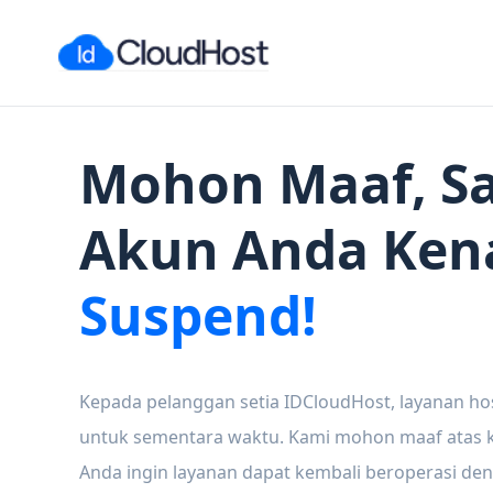
Mohon Maaf, Sa
Akun Anda Ken
Suspend!
Kepada pelanggan setia IDCloudHost, layanan ho
untuk sementara waktu. Kami mohon maaf atas ke
Anda ingin layanan dapat kembali beroperasi den