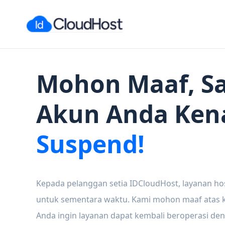
Mohon Maaf, Sa
Akun Anda Ken
Suspend!
Kepada pelanggan setia IDCloudHost, layanan ho
untuk sementara waktu. Kami mohon maaf atas ke
Anda ingin layanan dapat kembali beroperasi den