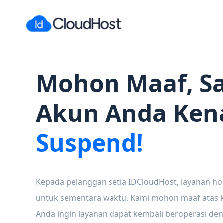
Mohon Maaf, Sa
Akun Anda Ken
Suspend!
Kepada pelanggan setia IDCloudHost, layanan ho
untuk sementara waktu. Kami mohon maaf atas ke
Anda ingin layanan dapat kembali beroperasi den