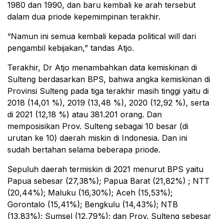
1980 dan 1990, dan baru kembali ke arah tersebut
dalam dua priode kepemimpinan terakhir.
“Namun ini semua kembali kepada political will dari
pengambil kebijakan,” tandas Atjo.
Terakhir, Dr Atjo menambahkan data kemiskinan di
Sulteng berdasarkan BPS, bahwa angka kemiskinan di
Provinsi Sulteng pada tiga terakhir masih tinggi yaitu di
2018 (14,01 %), 2019 (13,48 %), 2020 (12,92 %), serta
di 2021 (12,18 %) atau 381.201 orang. Dan
memposisikan Prov. Sulteng sebagai 10 besar (di
urutan ke 10) daerah miskin di Indonesia. Dan ini
sudah bertahan selama beberapa priode.
Sepuluh daerah termiskin di 2021 menurut BPS yaitu
Papua sebesar (27,38%); Papua Barat (21,82%) ; NTT
(20,44%); Maluku (16,30%); Aceh (15,53%);
Gorontalo (15,41%); Bengkulu (14,43%); NTB
(13,83%); Sumsel (12,79%); dan Prov. Sulteng sebesar