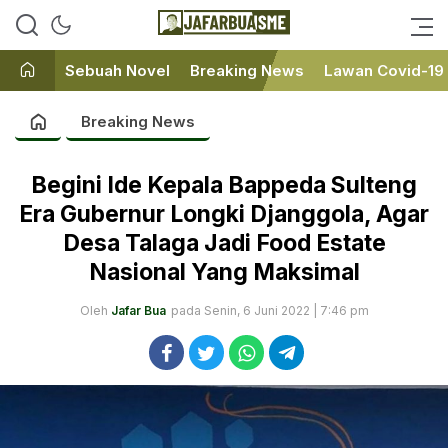
Ini bukan Media Online, Ini
JafarBua
Jafarbuaisme.com
Sebuah Novel
Breaking News
Lawan Covid-19
Breaking News
Begini Ide Kepala Bappeda Sulteng
Era Gubernur Longki Djanggola, Agar
Desa Talaga Jadi Food Estate
Nasional Yang Maksimal
Oleh
Jafar Bua
pada Senin, 6 Juni 2022 | 7:46 pm