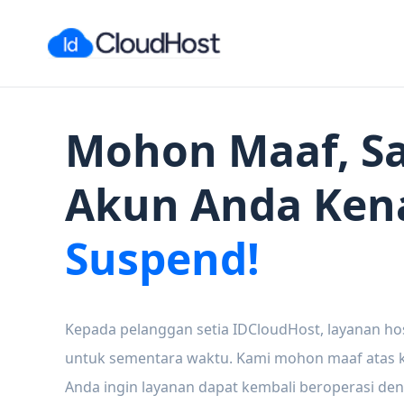
Mohon Maaf, Sa
Akun Anda Ken
Suspend!
Kepada pelanggan setia IDCloudHost, layanan ho
untuk sementara waktu. Kami mohon maaf atas ke
Anda ingin layanan dapat kembali beroperasi den