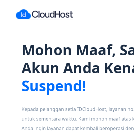
Mohon Maaf, Sa
Akun Anda Ken
Suspend!
Kepada pelanggan setia IDCloudHost, layanan ho
untuk sementara waktu. Kami mohon maaf atas ke
Anda ingin layanan dapat kembali beroperasi den