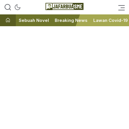
Ini bukan Media Online, Ini
JafarBua
Jafarbuaisme.com
Sebuah Novel
Breaking News
Lawan Covid-19