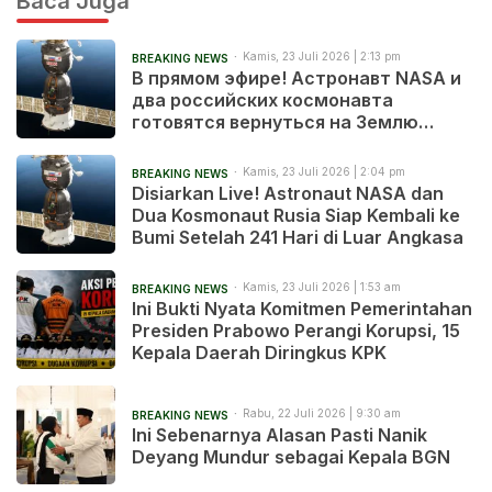
Baca Juga
Kamis, 23 Juli 2026 | 2:13 pm
BREAKING NEWS
В прямом эфире! Астронавт NASA и
два российских космонавта
готовятся вернуться на Землю
после 241 дня в космосе
Kamis, 23 Juli 2026 | 2:04 pm
BREAKING NEWS
Disiarkan Live! Astronaut NASA dan
Dua Kosmonaut Rusia Siap Kembali ke
Bumi Setelah 241 Hari di Luar Angkasa
Kamis, 23 Juli 2026 | 1:53 am
BREAKING NEWS
Ini Bukti Nyata Komitmen Pemerintahan
Presiden Prabowo Perangi Korupsi, 15
Kepala Daerah Diringkus KPK
Rabu, 22 Juli 2026 | 9:30 am
BREAKING NEWS
Ini Sebenarnya Alasan Pasti Nanik
Deyang Mundur sebagai Kepala BGN