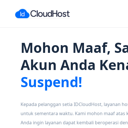
Mohon Maaf, Sa
Akun Anda Ken
Suspend!
Kepada pelanggan setia IDCloudHost, layanan ho
untuk sementara waktu. Kami mohon maaf atas ke
Anda ingin layanan dapat kembali beroperasi den