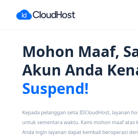
Mohon Maaf, Sa
Akun Anda Ken
Suspend!
Kepada pelanggan setia IDCloudHost, layanan ho
untuk sementara waktu. Kami mohon maaf atas ke
Anda ingin layanan dapat kembali beroperasi den