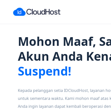
Mohon Maaf, Sa
Akun Anda Ken
Suspend!
Kepada pelanggan setia IDCloudHost, layanan ho
untuk sementara waktu. Kami mohon maaf atas ke
Anda ingin layanan dapat kembali beroperasi den