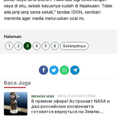
saya di situ, sebab kasusnya sudah di Kejaksaan. Tidak
ada janji-janji sama sekali,” tandas IDGN, sembari
meminta agar media meluruskan soal ini.
Halaman:
1
2
3
4
5
6
Selanjutnya
Baca Juga
Kamis, 23 Juli 2026 | 2:13 pm
BREAKING NEWS
В прямом эфире! Астронавт NASA и
два российских космонавта
готовятся вернуться на Землю
после 241 дня в космосе