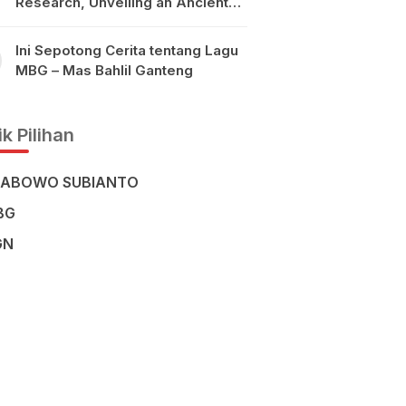
Research, Unveiling an Ancient
Civilisation in the Heart of
Sulawesi
Ini Sepotong Cerita tentang Lagu
MBG – Mas Bahlil Ganteng
k Pilihan
RABOWO SUBIANTO
BG
GN