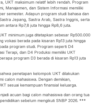
ra, UKT maksimum relatif lebih rendah. Program
omi, Manajemen, dan Sistem Informasi memiliki
per semester. Adapun program studi bahasa dan
Sastra Jepang, Sastra Arab, Sastra Inggris, serta
m antara Rp7,8 juta hingga Rp8,6 juta.
 UKT minimum juga ditetapkan sebesar Rp500.000
g vokasi berada pada kisaran Rp13 juta hingga
 pada program studi. Program seperti D4
si Terapi, dan D4 Produksi memiliki UKT
erapa program D3 berada di kisaran Rp13 juta
 bahwa penetapan kelompok UKT dilakukan
nomi calon mahasiswa. Dengan demikian,
T sesuai kemampuan finansial keluarga.
enjadi acuan bagi calon mahasiswa dan orang tua
endidikan sebelum mengikuti SNBP 2026. ***