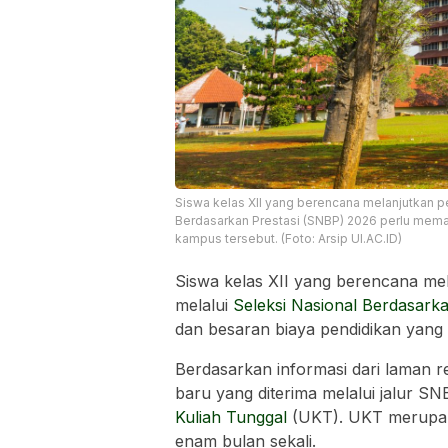
Siswa kelas XII yang berencana melanjutkan pe
Berdasarkan Prestasi (SNBP) 2026 perlu mema
kampus tersebut. (Foto: Arsip UI.AC.ID)
Siswa kelas XII yang berencana mel
melalui
Seleksi Nasional Berdasark
dan besaran biaya pendidikan yang 
Berdasarkan informasi dari laman re
baru yang diterima melalui jalur S
Kuliah Tunggal
(UKT). UKT merupaka
enam bulan sekali.