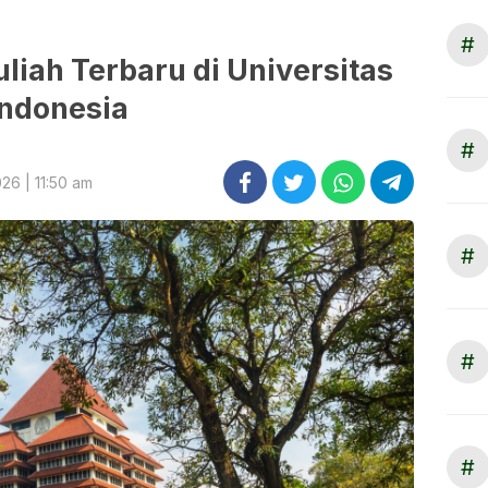
#
uliah Terbaru di Universitas
Indonesia
#
26 | 11:50 am
#
#
#