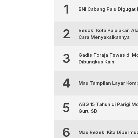
1
BNI Cabang Palu Digugat 
2
Besok, Kota Palu akan Al
Cara Menyaksikannya
3
Gadis Toraja Tewas di Mo
Dibungkus Kain
4
Mau Tampilan Layar Kompu
5
ABG 15 Tahun di Parigi M
Guru SD
6
Mau Rezeki Kita Dipermud