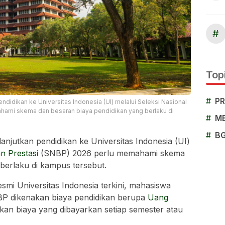
#
Topi
#
P
ndidikan ke Universitas Indonesia (UI) melalui Seleksi Nasional
hami skema dan besaran biaya pendidikan yang berlaku di
#
M
#
B
anjutkan pendidikan ke Universitas Indonesia (UI)
an Prestasi
(SNBP) 2026 perlu memahami skema
berlaku di kampus tersebut.
smi Universitas Indonesia terkini, mahasiswa
NBP dikenakan biaya pendidikan berupa
Uang
n biaya yang dibayarkan setiap semester atau