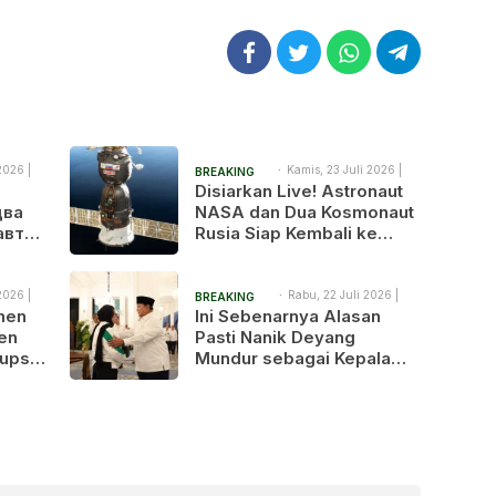
2026 |
Kamis, 23 Juli 2026 |
BREAKING
2:04 pm
Disiarkan Live! Astronaut
NEWS
два
NASA dan Dua Kosmonaut
авта
Rusia Siap Kembali ke
я на
Bumi Setelah 241 Hari di
я в
Luar Angkasa
2026 |
Rabu, 22 Juli 2026 |
BREAKING
9:30 am
tmen
Ini Sebenarnya Alasan
NEWS
en
Pasti Nanik Deyang
upsi,
Mundur sebagai Kepala
ingkus
BGN