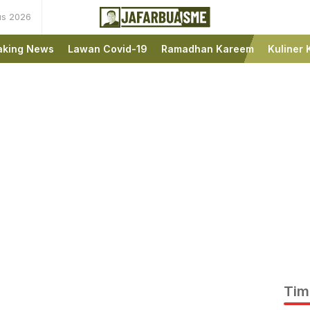
us 2026
Ini bukan Media Online,
JafarBua
Ini Jafarbuaisme.com
aking News
Lawan Covid-19
Ramadhan Kareem
Kuliner 
Tim