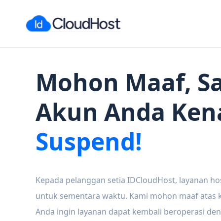
Mohon Maaf, Sa
Akun Anda Ken
Suspend!
Kepada pelanggan setia IDCloudHost, layanan ho
untuk sementara waktu. Kami mohon maaf atas ke
Anda ingin layanan dapat kembali beroperasi den