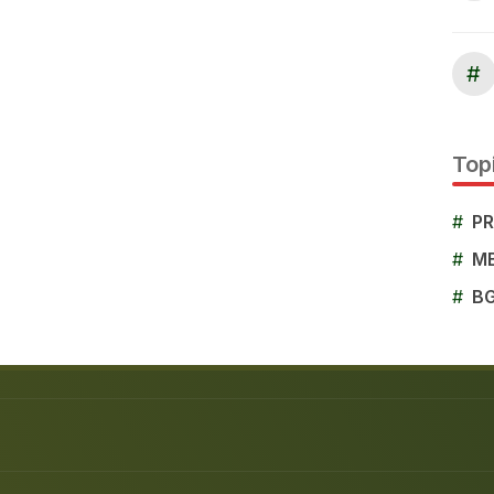
#
Topi
#
P
#
M
#
B