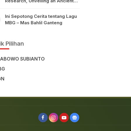
Research, Unveiling an Ancient
Civilisation in the Heart of
Sulawesi
Ini Sepotong Cerita tentang Lagu
MBG – Mas Bahlil Ganteng
k Pilihan
RABOWO SUBIANTO
BG
GN