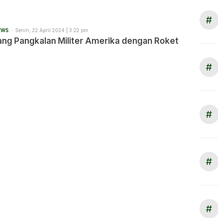
#
EWS
Senin, 22 April 2024 | 3:22 pm
ang Pangkalan Militer Amerika dengan Roket
#
#
#
#