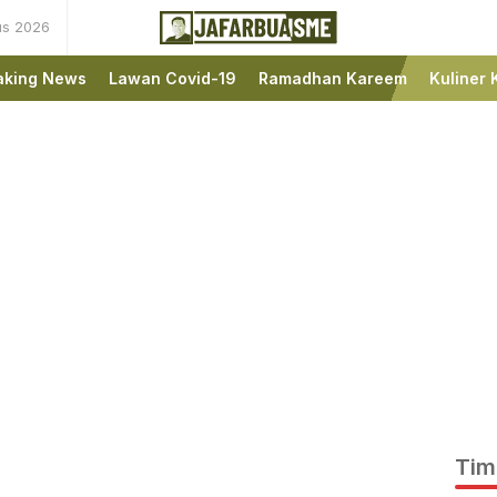
us 2026
Ini bukan Media Online,
JafarBua
Ini Jafarbuaisme.com
aking News
Lawan Covid-19
Ramadhan Kareem
Kuliner 
Tim