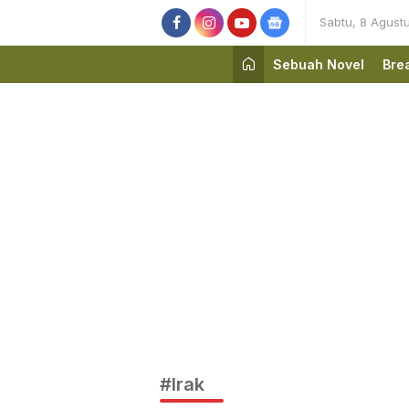
Sabtu, 8 Agust
Sebuah Novel
Bre
#Irak