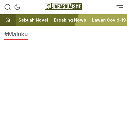
Ini bukan Media Online, Ini
JafarBua
Jafarbuaisme.com
Sebuah Novel
Breaking News
Lawan Covid-19
#Maluku