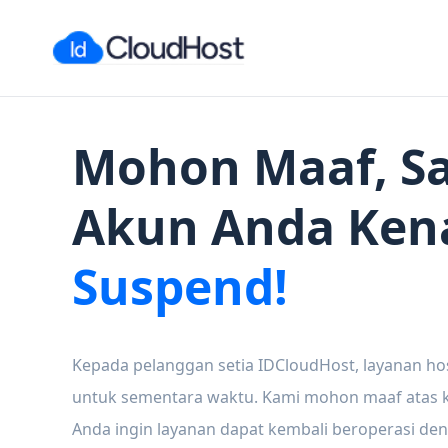
Mohon Maaf, Sa
Akun Anda Ken
Suspend!
Kepada pelanggan setia IDCloudHost, layanan ho
untuk sementara waktu. Kami mohon maaf atas ke
Anda ingin layanan dapat kembali beroperasi den