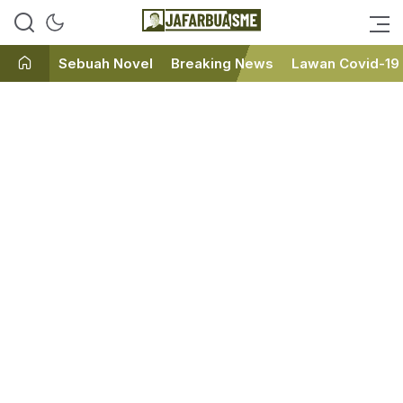
Ini bukan Media Online, Ini
JafarBua
Jafarbuaisme.com
Sebuah Novel
Breaking News
Lawan Covid-19