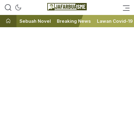
Ini bukan Media Online, Ini
JafarBua
Jafarbuaisme.com
Sebuah Novel
Breaking News
Lawan Covid-19