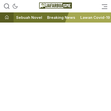
Ini bukan Media Online, Ini
JafarBua
Jafarbuaisme.com
Sebuah Novel
Breaking News
Lawan Covid-19